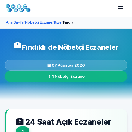
Ana Sayfa
/
Nöbetçi Eczane
/
Rize
/
Fındıklı
🏥
Fındıklı'de Nöbetçi Eczaneler
📅 07 Ağustos 2026
💊 1 Nöbetçi Eczane
🏥 24 Saat Açık Eczaneler
1