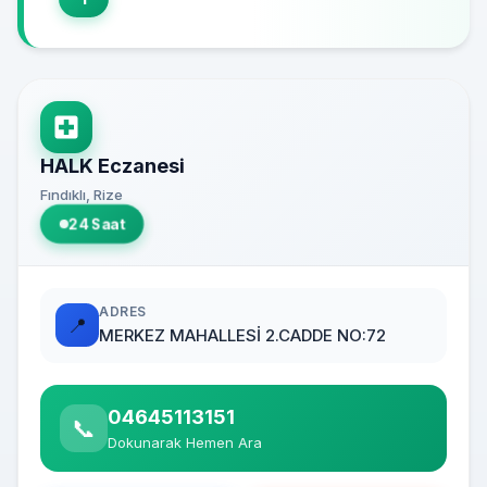
HALK Eczanesi
Fındıklı, Rize
24 Saat
ADRES
📍
MERKEZ MAHALLESİ 2.CADDE NO:72
04645113151
📞
Dokunarak Hemen Ara