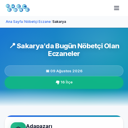
Ana Sayfa
/
Nöbetçi Eczane
/
Sakarya
📍
Sakarya'da Bugün Nöbetçi Olan
Eczaneler
📅 09 Ağustos 2026
🏘️ 16 İlçe
Adapazarı