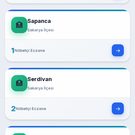
Sapanca
🏥
Sakarya İlçesi
1
→
Nöbetçi Eczane
Serdivan
🏥
Sakarya İlçesi
2
→
Nöbetçi Eczane