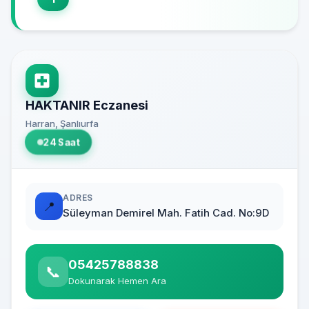
HAKTANIR Eczanesi
Harran, Şanlıurfa
24 Saat
ADRES
📍
Süleyman Demirel Mah. Fatih Cad. No:9D
05425788838
📞
Dokunarak Hemen Ara