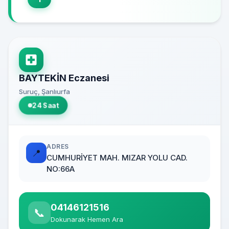
BAYTEKİN Eczanesi
Suruç, Şanlıurfa
24 Saat
ADRES
📍
CUMHURİYET MAH. MIZAR YOLU CAD.
NO:66A
04146121516
📞
Dokunarak Hemen Ara