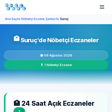
Ana Sayfa
/
Nöbetçi Eczane
/
Şanlıurfa
/
Suruç
🏥
Suruç'de Nöbetçi Eczaneler
📅 09 Ağustos 2026
💊 1 Nöbetçi Eczane
🏥 24 Saat Açık Eczaneler
1