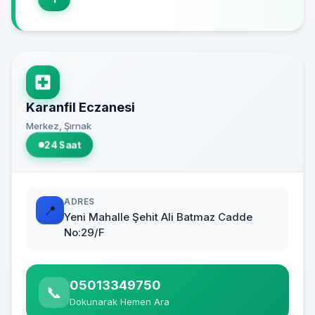
Karanfil Eczanesi
Merkez, Şırnak
24 Saat
ADRES
📍
Yeni Mahalle Şehit Ali Batmaz Cadde
No:29/F
05013349750
📞
Dokunarak Hemen Ara