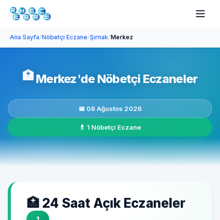
Ana Sayfa
/
Nöbetçi Eczane
/
Şırnak
/
Merkez
🏥
Merkez'de Nöbetçi Eczaneler
📅 08 Ağustos 2026
💊 1 Nöbetçi Eczane
🏥 24 Saat Açık Eczaneler
1