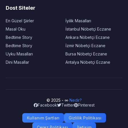
Dost Siteler
En Güzel Şiirler
İyilik Masalları
Masal Oku
İstanbul Nöbetçi Eczane
Bedtime Story
Ankara Nöbetçi Eczane
Bedtime Story
İzmir Nöbetçi Eczane
Uyku Masalları
Bursa Nöbetçi Eczane
Dini Masallar
Antalya Nöbetçi Eczane
© 2025 - ∞
Nedir?
Facebook
Twitter
Pinterest
Kullanım Şartları
Gizlilik Politikası
Çerez Politikası
İletişim