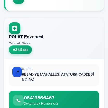
POLAT Eczanesi
Yıldızeli, Sivas
24 Saat
ADRES
📍
REŞADİYE MAHALLESİ ATATÜRK CADDESİ
NO:8/A
05413556467
📞
Dokunarak Hemen Ara