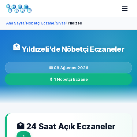
Ana Sayfa
/
Nöbetçi Eczane
/
Sivas
/
Yıldızeli
🏥
Yıldızeli'de Nöbetçi Eczaneler
📅 08 Ağustos 2026
💊 1 Nöbetçi Eczane
🏥 24 Saat Açık Eczaneler
1