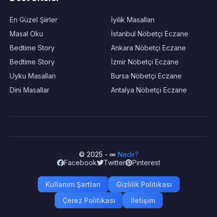
En Güzel Şiirler
İyilik Masalları
Masal Oku
İstanbul Nöbetçi Eczane
Bedtime Story
Ankara Nöbetçi Eczane
Bedtime Story
İzmir Nöbetçi Eczane
Uyku Masalları
Bursa Nöbetçi Eczane
Dini Masallar
Antalya Nöbetçi Eczane
© 2025 - ∞
Nedir?
Facebook
Twitter
Pinterest
Kullanım Şartları
Gizlilik Politikası
Çerez Politikası
İletişim