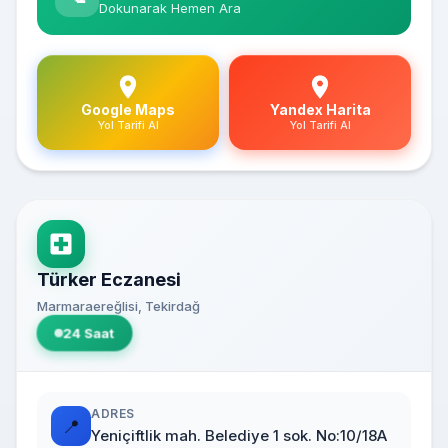
Dokunarak Hemen Ara
Google Maps
Yandex Harita
Yol Tarifi Al
Yol Tarifi Al
Türker Eczanesi
Marmaraereğlisi, Tekirdağ
24 Saat
ADRES
📍
Yeniçiftlik mah. Belediye 1 sok. No:10/18A