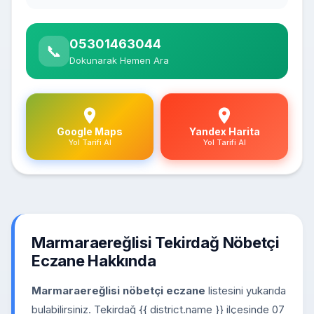
05301463044
📞
Dokunarak Hemen Ara
Google Maps
Yandex Harita
Yol Tarifi Al
Yol Tarifi Al
Marmaraereğlisi Tekirdağ Nöbetçi
Eczane Hakkında
Marmaraereğlisi nöbetçi eczane
listesini yukarıda
bulabilirsiniz. Tekirdağ {{ district.name }} ilçesinde 07