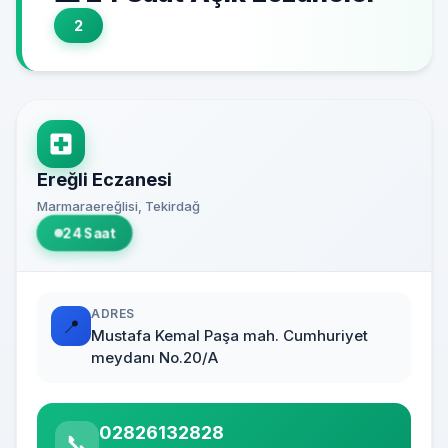
2
Ereğli Eczanesi
Marmaraereğlisi, Tekirdağ
24 Saat
ADRES
📍
Mustafa Kemal Paşa mah. Cumhuriyet
meydanı No.20/A
02826132828
📞