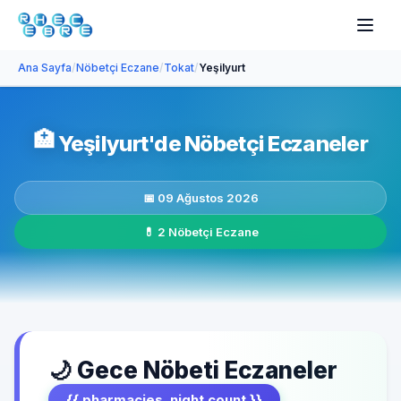
Ana Sayfa
/
Nöbetçi Eczane
/
Tokat
/
Yeşilyurt
🏥
Yeşilyurt'de Nöbetçi Eczaneler
📅 09 Ağustos 2026
💊 2 Nöbetçi Eczane
🌙 Gece Nöbeti Eczaneler
{{ pharmacies_night.count }}