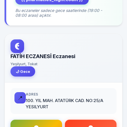
Bu eczaneler sadece gece saatlerinde (19:00 -
08:00 arası) açıktır.
FATİH ECZANESİ Eczanesi
Yeşilyurt, Tokat
🌙 Gece
ADRES
📍
100. YIL MAH. ATATÜRK CAD. NO:25/A
YESILYURT