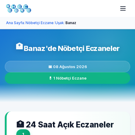
Ana Sayfa
/
Nöbetçi Eczane
/
Uşak
/
Banaz
🏥
Banaz'de Nöbetçi Eczaneler
📅 08 Ağustos 2026
💊 1 Nöbetçi Eczane
🏥 24 Saat Açık Eczaneler
1