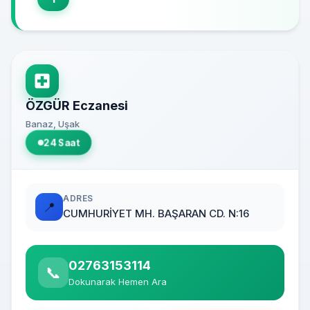
ÖZGÜR Eczanesi
Banaz, Uşak
24 Saat
ADRES
📍
CUMHURİYET MH. BAŞARAN CD. N:16
02763153114
📞
Dokunarak Hemen Ara