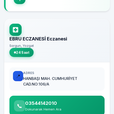
EBRU ECZANESİ Eczanesi
Sorgun, Yozgat
24 Saat
ADRES
📍
HANBAŞI MAH. CUMHURİYET
CAD.NO:106/A
03544142010
📞
Dokunarak Hemen Ara