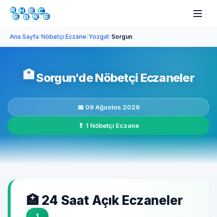
Ana Sayfa
/
Nöbetçi Eczane
/
Yozgat
/
Sorgun
🏥
Sorgun'de Nöbetçi Eczaneler
📅 09 Ağustos 2026
💊 1 Nöbetçi Eczane
🏥 24 Saat Açık Eczaneler
1