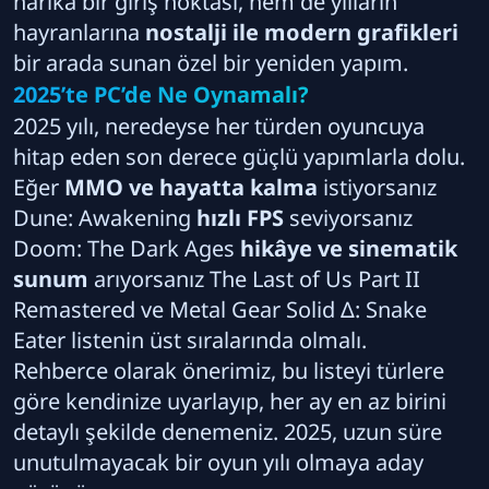
harika bir giriş noktası, hem de yılların
hayranlarına
nostalji ile modern grafikleri
bir arada sunan özel bir yeniden yapım.
2025’te PC’de Ne Oynamalı?
2025 yılı, neredeyse her türden oyuncuya
hitap eden son derece güçlü yapımlarla dolu.
Eğer
MMO ve hayatta kalma
istiyorsanız
Dune: Awakening
hızlı FPS
seviyorsanız
Doom: The Dark Ages
hikâye ve sinematik
sunum
arıyorsanız The Last of Us Part II
Remastered ve Metal Gear Solid Δ: Snake
Eater listenin üst sıralarında olmalı.
Rehberce olarak önerimiz, bu listeyi türlere
göre kendinize uyarlayıp, her ay en az birini
detaylı şekilde denemeniz. 2025, uzun süre
unutulmayacak bir oyun yılı olmaya aday