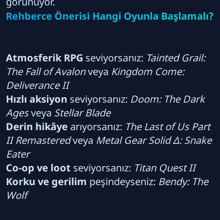
görünüyor.
Rehberce Önerisi Hangi Oyunla Başlamalı?
Atmosferik RPG
seviyorsanız:
Tainted Grail:
The Fall of Avalon
veya
Kingdom Come:
Deliverance II
Hızlı aksiyon
seviyorsanız:
Doom: The Dark
Ages
veya
Stellar Blade
Derin hikâye
arıyorsanız:
The Last of Us Part
II Remastered
veya
Metal Gear Solid Δ: Snake
Eater
Co-op ve loot
seviyorsanız:
Titan Quest II
Korku ve gerilim
peşindeyseniz:
Bendy: The
Wolf