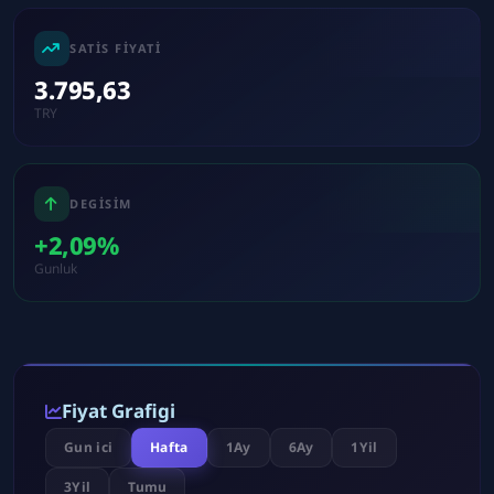
SATIS FIYATI
3.795,63
TRY
DEGISIM
+2,09%
Gunluk
Fiyat Grafigi
Gun ici
Hafta
1Ay
6Ay
1Yil
3Yil
Tumu