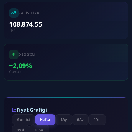
SATIS FIYATI
108.874,55
TRY
DEGISIM
+2,09%
Gunluk
Fiyat Grafigi
Gun ici
Hafta
1Ay
6Ay
1Yil
3Yil
Tumu