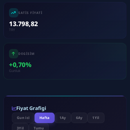
SATIS FIYATI
13.798,82
TRY
DEGISIM
+0,70%
Gunluk
Fiyat Grafigi
Gun ici
Hafta
1Ay
6Ay
1Yil
3Yil
Tumu