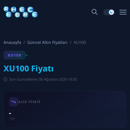
Anasayfa
Güncel Altın Fiyatları
XU100
XU100
XU100 Fiyatı
Son Guncelleme: 06 Ağustos 2026 19:30
ALIS FIYATI
-
TRY