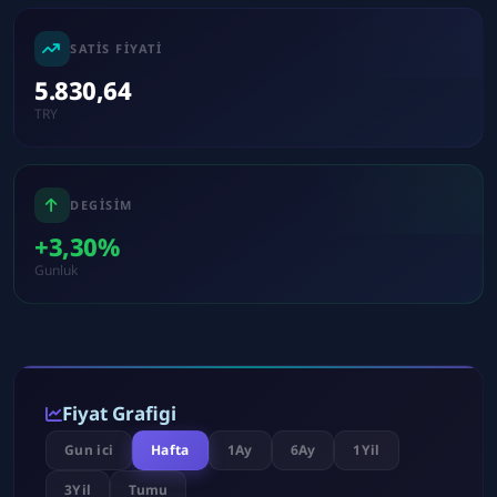
SATIS FIYATI
5.830,64
TRY
DEGISIM
+3,30%
Gunluk
Fiyat Grafigi
Gun ici
Hafta
1Ay
6Ay
1Yil
3Yil
Tumu