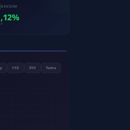
DEGISIM
1,12%
uk
y
1Yil
3Yil
Tumu