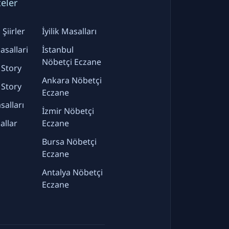
teler
Şiirler
İyilik Masalları
sallari
İstanbul
Nöbetçi Eczane
 Story
Ankara Nöbetçi
 Story
Eczane
alları
İzmir Nöbetçi
allar
Eczane
Bursa Nöbetçi
Eczane
Antalya Nöbetçi
Eczane