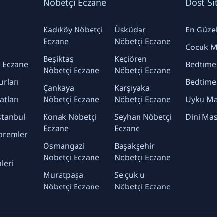
Nöbetçi Eczane
Dost Si
Kadıköy Nöbetçi
Üsküdar
En Güzel 
Eczane
Nöbetçi Eczane
Cocuk Ma
Beşiktaş
Keçiören
 Eczane
Bedtime
Nöbetçi Eczane
Nöbetçi Eczane
urları
Bedtime
Çankaya
Karşıyaka
yatları
Nöbetçi Eczane
Nöbetçi Eczane
Uyku Mas
stanbul
Konak Nöbetçi
Seyhan Nöbetçi
Dini Mas
Eczane
Eczane
premler
Osmangazi
Başakşehir
Nöbetçi Eczane
Nöbetçi Eczane
leri
Muratpaşa
Selçuklu
Nöbetçi Eczane
Nöbetçi Eczane