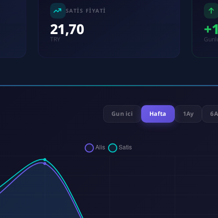
SATIS FIYATI
21,70
+
TRY
Gunl
Gun ici
Hafta
1Ay
6A