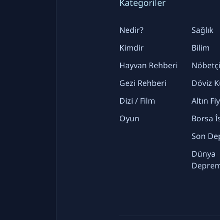
Kategoriler
Nedir?
Sağlık
Kimdir
Bilim
Hayvan Rehberi
Nöbetçi
Gezi Rehberi
Döviz K
Dizi / Film
Altın Fi
Oyun
Borsa İ
Son De
Dünya
Deprem