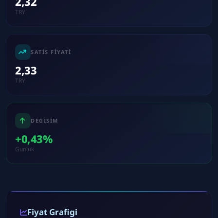
2,32
TRY
SATIS FIYATI
2,33
TRY
DEGISIM
+0,43%
Gunluk
Fiyat Grafigi