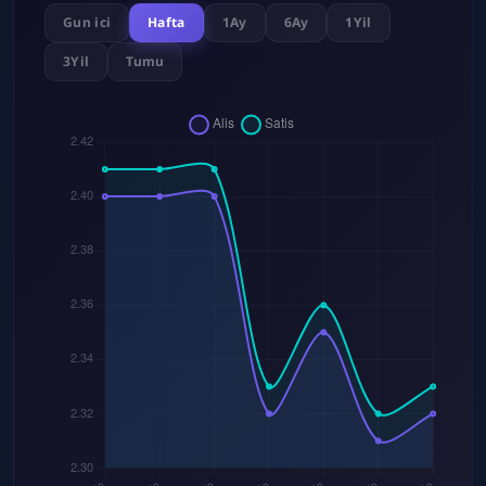
Gun ici
Hafta
1Ay
6Ay
1Yil
3Yil
Tumu