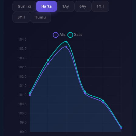
Gun ici
Hafta
1Ay
6Ay
1Yil
3Yil
Tumu