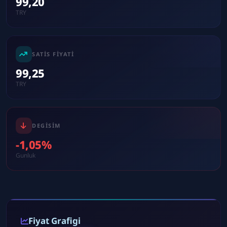
99,20
TRY
SATIS FIYATI
99,25
TRY
DEGISIM
-1,05%
Gunluk
Fiyat Grafigi