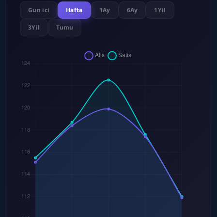
Gun ici
Hafta
1Ay
6Ay
1Yil
3Yil
Tumu