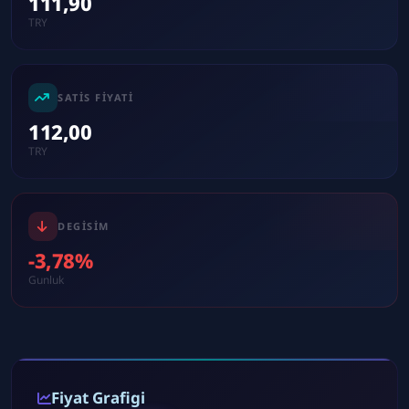
111,90
TRY
SATIS FIYATI
112,00
TRY
DEGISIM
-3,78%
Gunluk
Fiyat Grafigi