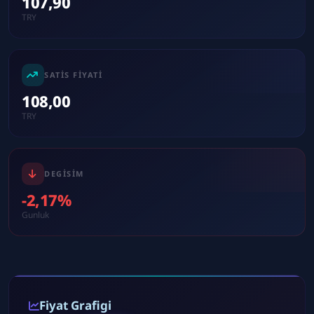
107,90
TRY
SATIS FIYATI
108,00
TRY
DEGISIM
-2,17%
Gunluk
Fiyat Grafigi