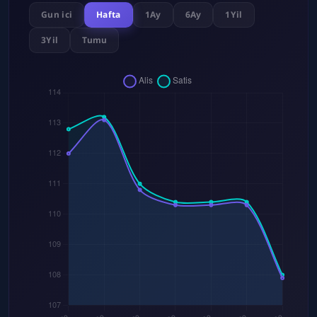
Gun ici
Hafta
1Ay
6Ay
1Yil
3Yil
Tumu