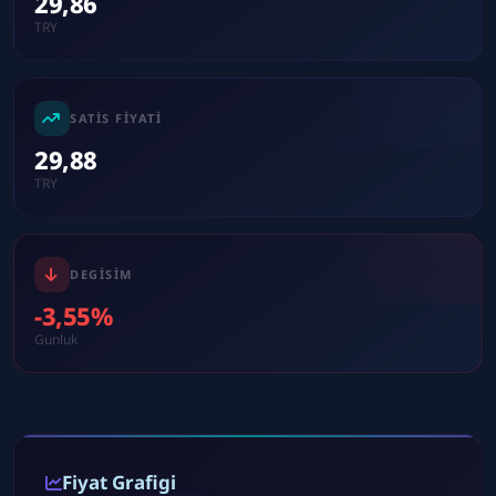
29,86
TRY
SATIS FIYATI
29,88
TRY
DEGISIM
-3,55%
Gunluk
Fiyat Grafigi