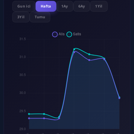
Gun ici
Hafta
1Ay
6Ay
1Yil
3Yil
Tumu