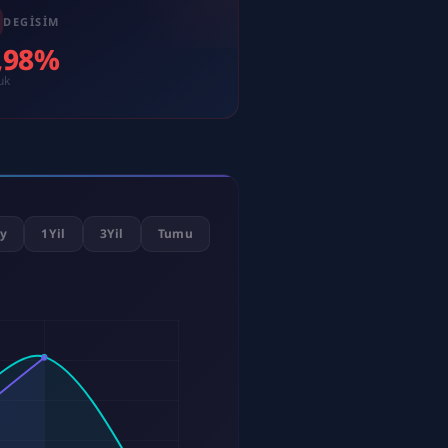
DEGISIM
9,98%
uk
y
1Yil
3Yil
Tumu