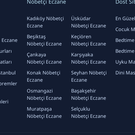
Nöbetçi Eczane
Dost Si
Kadıköy Nöbetçi
Üsküdar
En Güzel 
Eczane
Nöbetçi Eczane
Cocuk Ma
Beşiktaş
Keçiören
 Eczane
Bedtime
Nöbetçi Eczane
Nöbetçi Eczane
urları
Bedtime
Çankaya
Karşıyaka
yatları
Nöbetçi Eczane
Nöbetçi Eczane
Uyku Mas
stanbul
Konak Nöbetçi
Seyhan Nöbetçi
Dini Mas
Eczane
Eczane
premler
Osmangazi
Başakşehir
Nöbetçi Eczane
Nöbetçi Eczane
leri
Muratpaşa
Selçuklu
Nöbetçi Eczane
Nöbetçi Eczane