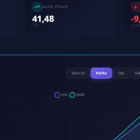
SATIS FIYATI
41,48
-
TRY
Gunl
Gun ici
Hafta
1Ay
6A