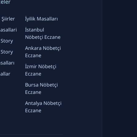
teler
Şiirler
İyilik Masalları
sallari
İstanbul
Nöbetçi Eczane
 Story
Ankara Nöbetçi
 Story
Eczane
alları
İzmir Nöbetçi
allar
Eczane
Bursa Nöbetçi
Eczane
Antalya Nöbetçi
Eczane