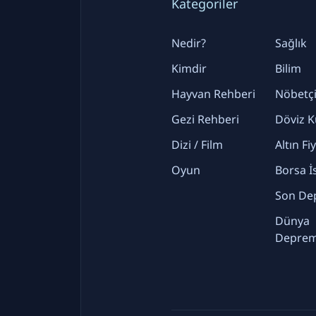
Kategoriler
Nedir?
Sağlık
Kimdir
Bilim
Hayvan Rehberi
Nöbetçi
Gezi Rehberi
Döviz K
Dizi / Film
Altın Fi
Oyun
Borsa İ
Son De
Dünya
Deprem