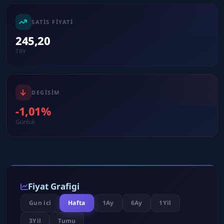
SATIS FIYATI
245,20
TRY
DEGISIM
-1,01%
Gunluk
Fiyat Grafigi
Gun ici
Hafta
1Ay
6Ay
1Yil
3Yil
Tumu