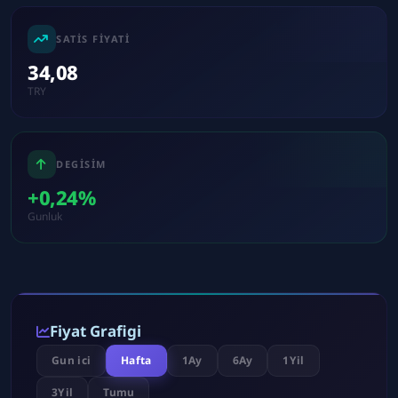
SATIS FIYATI
34,08
TRY
DEGISIM
+0,24%
Gunluk
Fiyat Grafigi
Gun ici
Hafta
1Ay
6Ay
1Yil
3Yil
Tumu