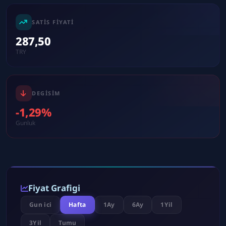
SATIS FIYATI
287,50
TRY
DEGISIM
-1,29%
Gunluk
Fiyat Grafigi
Gun ici
Hafta
1Ay
6Ay
1Yil
3Yil
Tumu