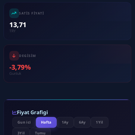
SATIS FIYATI
13,71
TRY
DEGISIM
-3,79%
Gunluk
Fiyat Grafigi
Gun ici
Hafta
1Ay
6Ay
1Yil
3Yil
Tumu