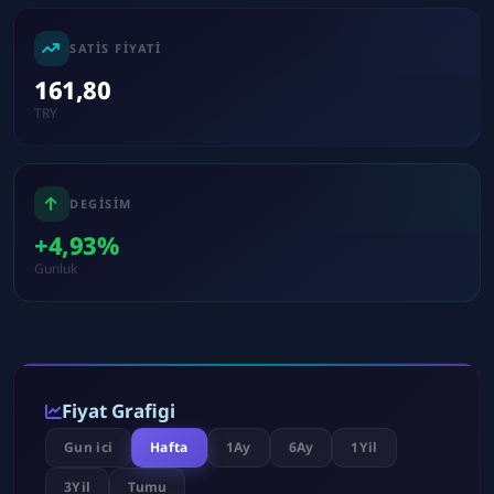
SATIS FIYATI
161,80
TRY
DEGISIM
+4,93%
Gunluk
Fiyat Grafigi
Gun ici
Hafta
1Ay
6Ay
1Yil
3Yil
Tumu