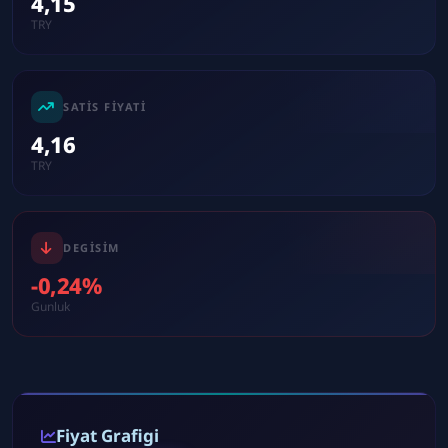
4,15
TRY
SATIS FIYATI
4,16
TRY
DEGISIM
-0,24%
Gunluk
Fiyat Grafigi