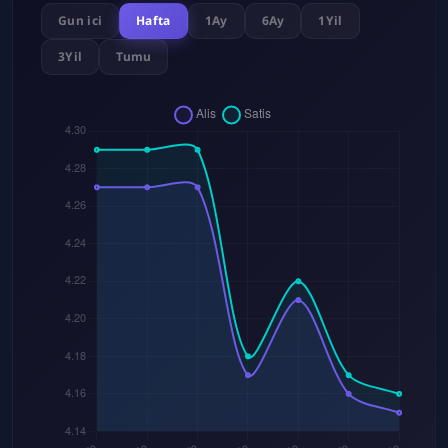
Gun ici
Hafta
1Ay
6Ay
1Yil
3Yil
Tumu