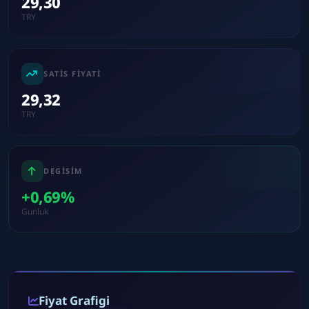
29,30
TRY
SATIS FIYATI
29,32
TRY
DEGISIM
+0,69%
Gunluk
Fiyat Grafigi