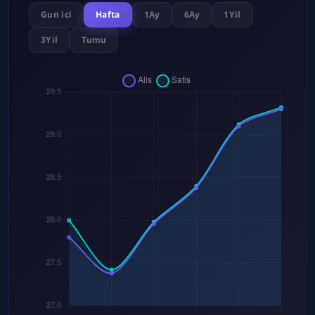
Gun ici
Hafta
1Ay
6Ay
1Yil
3Yil
Tumu