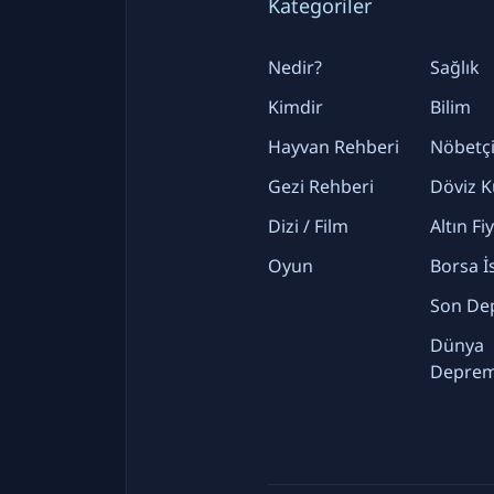
Kategoriler
Nedir?
Sağlık
Kimdir
Bilim
Hayvan Rehberi
Nöbetçi
Gezi Rehberi
Döviz K
Dizi / Film
Altın Fi
Oyun
Borsa İ
Son De
Dünya
Deprem