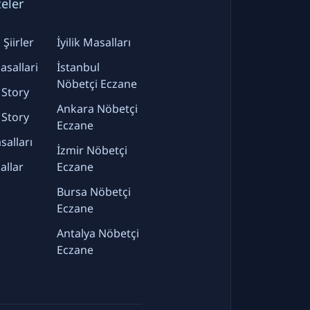
teler
Şiirler
İyilik Masalları
sallari
İstanbul
Nöbetçi Eczane
 Story
Ankara Nöbetçi
 Story
Eczane
alları
İzmir Nöbetçi
allar
Eczane
Bursa Nöbetçi
Eczane
Antalya Nöbetçi
Eczane