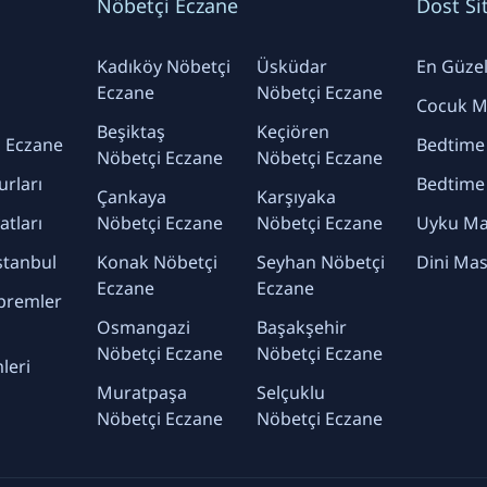
Nöbetçi Eczane
Dost Si
Kadıköy Nöbetçi
Üsküdar
En Güzel 
Eczane
Nöbetçi Eczane
Cocuk Ma
Beşiktaş
Keçiören
 Eczane
Bedtime
Nöbetçi Eczane
Nöbetçi Eczane
urları
Bedtime
Çankaya
Karşıyaka
yatları
Nöbetçi Eczane
Nöbetçi Eczane
Uyku Mas
stanbul
Konak Nöbetçi
Seyhan Nöbetçi
Dini Mas
Eczane
Eczane
premler
Osmangazi
Başakşehir
Nöbetçi Eczane
Nöbetçi Eczane
leri
Muratpaşa
Selçuklu
Nöbetçi Eczane
Nöbetçi Eczane