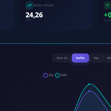
SATIS FIYATI
24,26
+
TRY
Gunl
Gun ici
Hafta
1Ay
6A