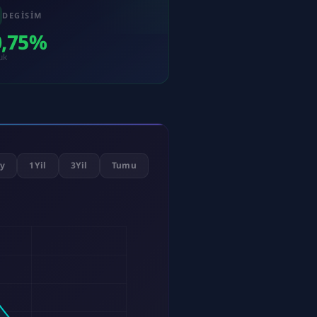
DEGISIM
0,75%
uk
y
1Yil
3Yil
Tumu