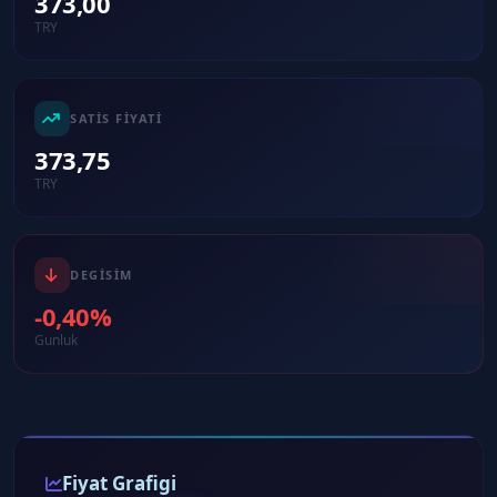
373,00
TRY
SATIS FIYATI
373,75
TRY
DEGISIM
-0,40%
Gunluk
Fiyat Grafigi