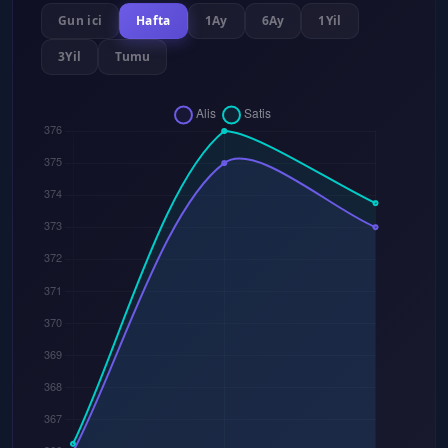
Gun ici
Hafta
1Ay
6Ay
1Yil
3Yil
Tumu