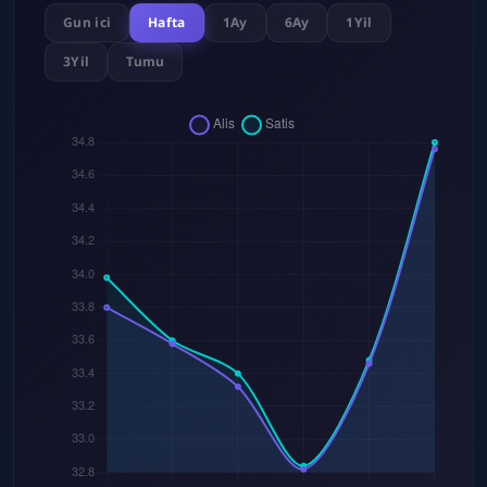
Gun ici
Hafta
1Ay
6Ay
1Yil
3Yil
Tumu