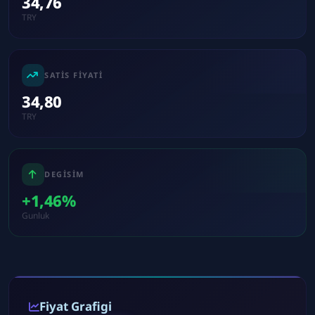
34,76
TRY
SATIS FIYATI
34,80
TRY
DEGISIM
+1,46%
Gunluk
Fiyat Grafigi