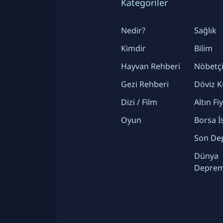
Kategoriler
Nedir?
Sağlık
Kimdir
Bilim
Hayvan Rehberi
Nöbetçi
Gezi Rehberi
Döviz K
Dizi / Film
Altın Fi
Oyun
Borsa İ
Son De
Dünya
Deprem