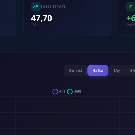
SATIS FIYATI
47,70
+
TRY
Gunl
Gun ici
Hafta
1Ay
6A