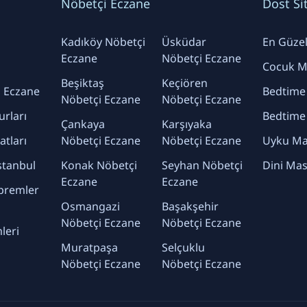
Nöbetçi Eczane
Dost Si
Kadıköy Nöbetçi
Üsküdar
En Güzel 
Eczane
Nöbetçi Eczane
Cocuk Ma
Beşiktaş
Keçiören
 Eczane
Bedtime
Nöbetçi Eczane
Nöbetçi Eczane
urları
Bedtime
Çankaya
Karşıyaka
yatları
Nöbetçi Eczane
Nöbetçi Eczane
Uyku Mas
stanbul
Konak Nöbetçi
Seyhan Nöbetçi
Dini Mas
Eczane
Eczane
premler
Osmangazi
Başakşehir
Nöbetçi Eczane
Nöbetçi Eczane
leri
Muratpaşa
Selçuklu
Nöbetçi Eczane
Nöbetçi Eczane