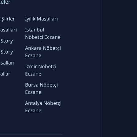
teler
Şiirler
İyilik Masalları
sallari
İstanbul
Nöbetçi Eczane
 Story
Ankara Nöbetçi
 Story
Eczane
alları
İzmir Nöbetçi
allar
Eczane
Bursa Nöbetçi
Eczane
Antalya Nöbetçi
Eczane