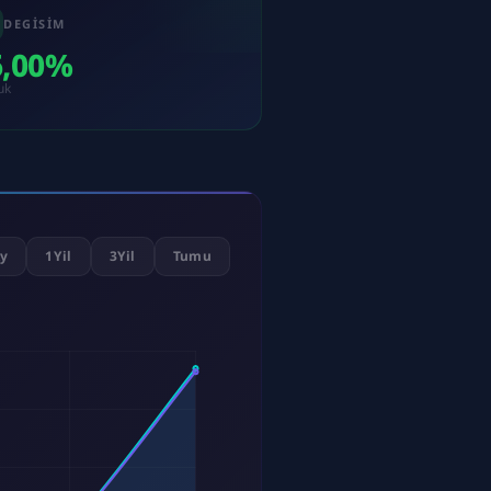
DEGISIM
6,00%
uk
y
1Yil
3Yil
Tumu