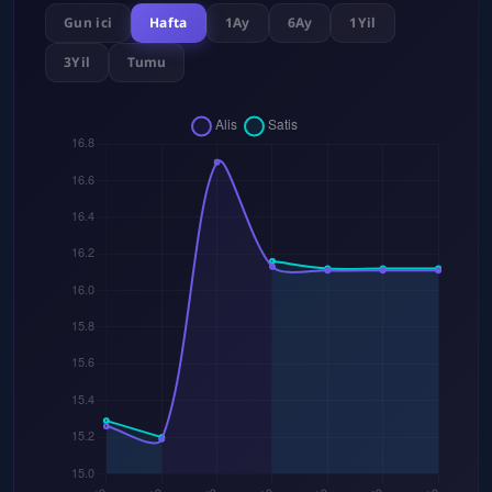
Gun ici
Hafta
1Ay
6Ay
1Yil
3Yil
Tumu