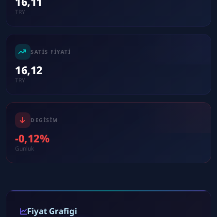
16,11
TRY
SATIS FIYATI
16,12
TRY
DEGISIM
-0,12%
Gunluk
Fiyat Grafigi