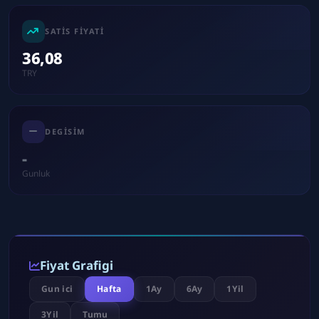
SATIS FIYATI
36,08
TRY
DEGISIM
-
Gunluk
Fiyat Grafigi
Gun ici
Hafta
1Ay
6Ay
1Yil
3Yil
Tumu