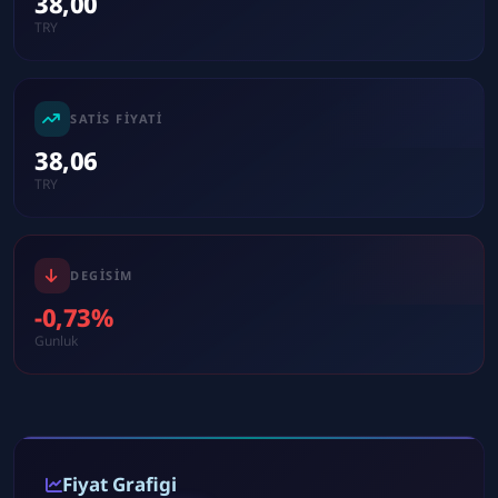
38,00
TRY
SATIS FIYATI
38,06
TRY
DEGISIM
-0,73%
Gunluk
Fiyat Grafigi