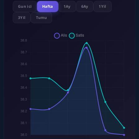
Gun ici
Hafta
1Ay
6Ay
1Yil
3Yil
Tumu