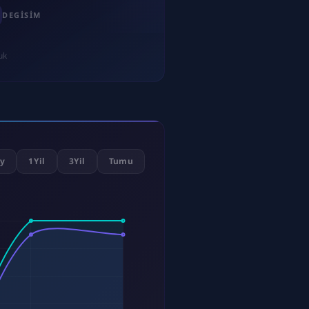
DEGISIM
uk
y
1Yil
3Yil
Tumu