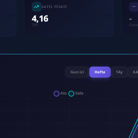
SATIS FIYATI
4,16
-
TRY
Gunl
Gun ici
Hafta
1Ay
6A