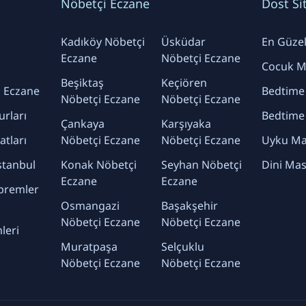
Nöbetçi Eczane
Dost Si
Kadıköy Nöbetçi
Üsküdar
En Güzel 
Eczane
Nöbetçi Eczane
Cocuk Ma
Beşiktaş
Keçiören
 Eczane
Bedtime
Nöbetçi Eczane
Nöbetçi Eczane
urları
Bedtime
Çankaya
Karşıyaka
yatları
Nöbetçi Eczane
Nöbetçi Eczane
Uyku Mas
stanbul
Konak Nöbetçi
Seyhan Nöbetçi
Dini Mas
Eczane
Eczane
premler
Osmangazi
Başakşehir
Nöbetçi Eczane
Nöbetçi Eczane
leri
Muratpaşa
Selçuklu
Nöbetçi Eczane
Nöbetçi Eczane