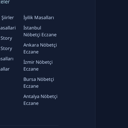
teler
Şiirler
İyilik Masalları
sallari
İstanbul
Nöbetçi Eczane
 Story
Ankara Nöbetçi
 Story
Eczane
alları
İzmir Nöbetçi
allar
Eczane
Bursa Nöbetçi
Eczane
Antalya Nöbetçi
Eczane