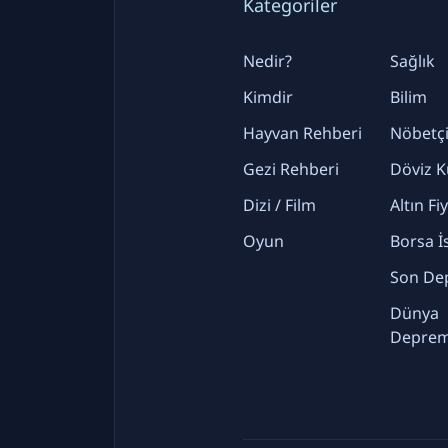
Kategoriler
Nedir?
Sağlık
Kimdir
Bilim
Hayvan Rehberi
Nöbetçi
Gezi Rehberi
Döviz K
Dizi / Film
Altın Fi
Oyun
Borsa İ
Son De
Dünya
Deprem