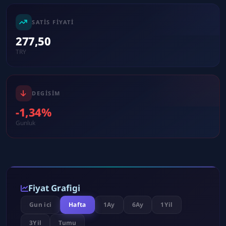
SATIS FIYATI
277,50
TRY
DEGISIM
-1,34%
Gunluk
Fiyat Grafigi
Gun ici
Hafta
1Ay
6Ay
1Yil
3Yil
Tumu