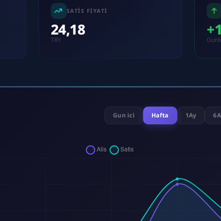
SATIS FIYATI
24,18
+
TRY
Gunl
Gun ici
Hafta
1Ay
6A