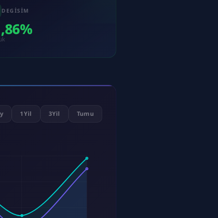
DEGISIM
1,86%
uk
y
1Yil
3Yil
Tumu