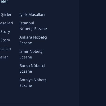
teler
Şiirler
İyilik Masalları
sallari
İstanbul
Nöbetçi Eczane
 Story
Ankara Nöbetçi
 Story
Eczane
alları
İzmir Nöbetçi
allar
Eczane
Bursa Nöbetçi
Eczane
Antalya Nöbetçi
Eczane