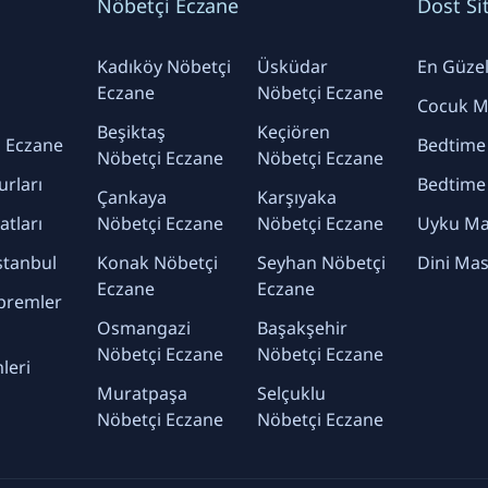
Nöbetçi Eczane
Dost Si
Kadıköy Nöbetçi
Üsküdar
En Güzel 
Eczane
Nöbetçi Eczane
Cocuk Ma
Beşiktaş
Keçiören
 Eczane
Bedtime
Nöbetçi Eczane
Nöbetçi Eczane
urları
Bedtime
Çankaya
Karşıyaka
yatları
Nöbetçi Eczane
Nöbetçi Eczane
Uyku Mas
stanbul
Konak Nöbetçi
Seyhan Nöbetçi
Dini Mas
Eczane
Eczane
premler
Osmangazi
Başakşehir
Nöbetçi Eczane
Nöbetçi Eczane
leri
Muratpaşa
Selçuklu
Nöbetçi Eczane
Nöbetçi Eczane