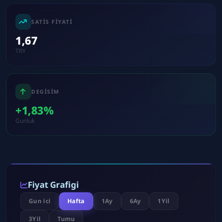
SATIS FIYATI
1,67
TRY
DEGISIM
+1,83%
Gunluk
Fiyat Grafigi
Gun ici
Hafta
1Ay
6Ay
1Yil
3Yil
Tumu