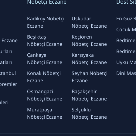
Nöbetçi Eczane
Dost Si
Kadıköy Nöbetçi
Üsküdar
En Güzel 
Eczane
Nöbetçi Eczane
Cocuk Ma
Beşiktaş
Keçiören
 Eczane
Bedtime
Nöbetçi Eczane
Nöbetçi Eczane
urları
Bedtime
Çankaya
Karşıyaka
yatları
Nöbetçi Eczane
Nöbetçi Eczane
Uyku Mas
stanbul
Konak Nöbetçi
Seyhan Nöbetçi
Dini Mas
Eczane
Eczane
premler
Osmangazi
Başakşehir
Nöbetçi Eczane
Nöbetçi Eczane
leri
Muratpaşa
Selçuklu
Nöbetçi Eczane
Nöbetçi Eczane