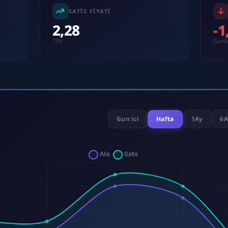
SATIS FIYATI
2,28
-
TRY
Gunl
Gun ici
Hafta
1Ay
6A