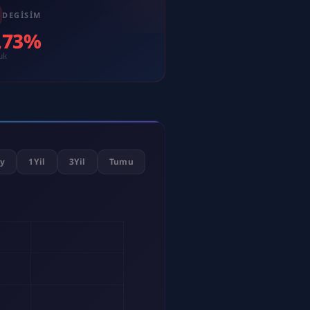
DEGISIM
1,73%
uk
y
1Yil
3Yil
Tumu