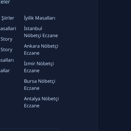
teler
Şiirler
İyilik Masalları
sallari
İstanbul
Nöbetçi Eczane
 Story
Ankara Nöbetçi
 Story
Eczane
alları
İzmir Nöbetçi
allar
Eczane
Bursa Nöbetçi
Eczane
Antalya Nöbetçi
Eczane