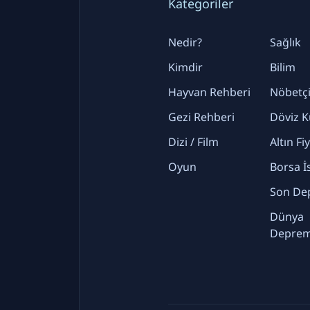
Kategoriler
Nedir?
Sağlık
Kimdir
Bilim
Hayvan Rehberi
Nöbetçi
Gezi Rehberi
Döviz K
Dizi / Film
Altın Fi
Oyun
Borsa İ
Son De
Dünya
Deprem