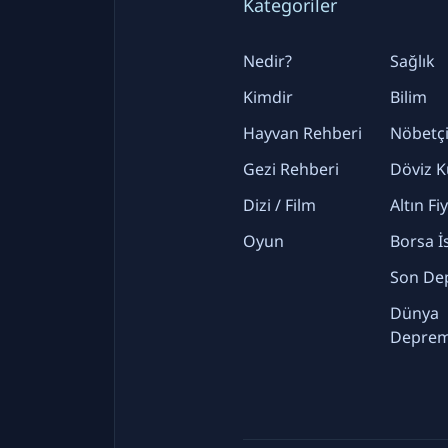
Kategoriler
Nedir?
Sağlık
Kimdir
Bilim
Hayvan Rehberi
Nöbetçi
Gezi Rehberi
Döviz K
Dizi / Film
Altın Fi
Oyun
Borsa İ
Son De
Dünya
Deprem