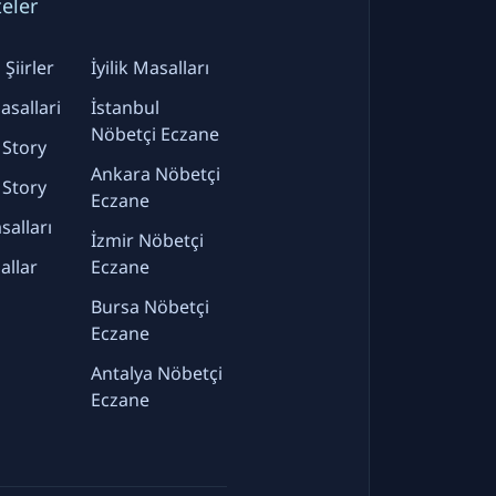
teler
Şiirler
İyilik Masalları
sallari
İstanbul
Nöbetçi Eczane
 Story
Ankara Nöbetçi
 Story
Eczane
alları
İzmir Nöbetçi
allar
Eczane
Bursa Nöbetçi
Eczane
Antalya Nöbetçi
Eczane