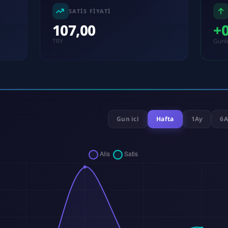
SATIS FIYATI
107,00
+
TRY
Gunl
Gun ici
Hafta
1Ay
6A