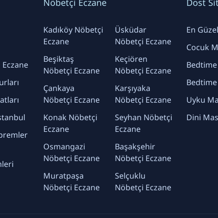
Nöbetçi Eczane
Dost Si
Kadıköy Nöbetçi
Üsküdar
En Güzel 
Eczane
Nöbetçi Eczane
Cocuk Ma
Beşiktaş
Keçiören
 Eczane
Bedtime
Nöbetçi Eczane
Nöbetçi Eczane
urları
Bedtime
Çankaya
Karşıyaka
yatları
Nöbetçi Eczane
Nöbetçi Eczane
Uyku Mas
stanbul
Konak Nöbetçi
Seyhan Nöbetçi
Dini Mas
Eczane
Eczane
premler
Osmangazi
Başakşehir
Nöbetçi Eczane
Nöbetçi Eczane
leri
Muratpaşa
Selçuklu
Nöbetçi Eczane
Nöbetçi Eczane