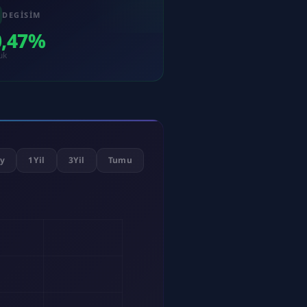
DEGISIM
0,47%
uk
y
1Yil
3Yil
Tumu