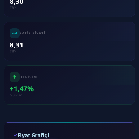
8,30
TRY
SATIS FIYATI
8,31
TRY
DEGISIM
+1,47%
Gunluk
Fiyat Grafigi