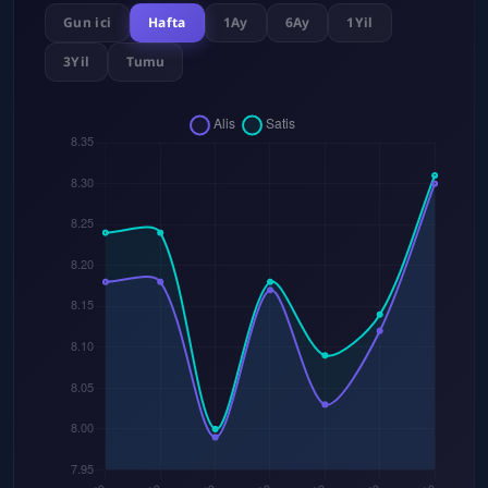
Gun ici
Hafta
1Ay
6Ay
1Yil
3Yil
Tumu