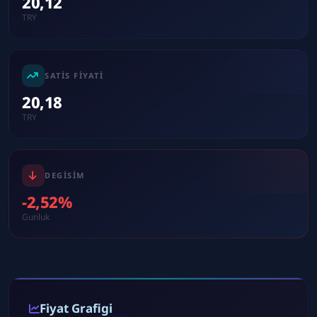
20,12
TRY
SATIS FIYATI
20,18
TRY
DEGISIM
-2,52%
Gunluk
Fiyat Grafigi