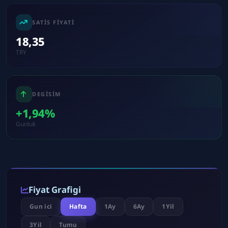
SATIS FIYATI
18,35
TRY
DEGISIM
+1,94%
Gunluk
Fiyat Grafigi
Gun ici
Hafta
1Ay
6Ay
1Yil
3Yil
Tumu