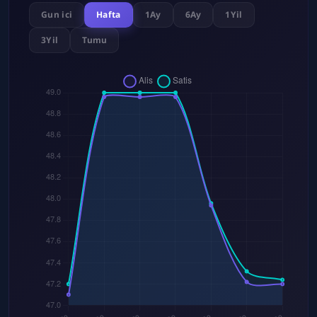
Gun ici
Hafta
1Ay
6Ay
1Yil
3Yil
Tumu