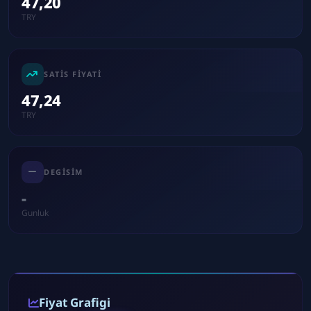
47,20
TRY
SATIS FIYATI
47,24
TRY
DEGISIM
-
Gunluk
Fiyat Grafigi