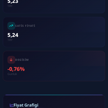
5,23
TRY
SATIS FIYATI
5,24
TRY
DEGISIM
-0,76%
Gunluk
Fiyat Grafigi