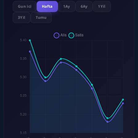
Gun ici
Hafta
1Ay
6Ay
1Yil
3Yil
Tumu