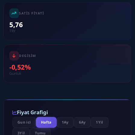
SATIS FIYATI
5,76
TRY
DEGISIM
-0,52%
Gunluk
Fiyat Grafigi
Gun ici
Hafta
1Ay
6Ay
1Yil
3Yil
Tumu