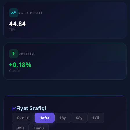
SATIS FIYATI
44,84
TRY
DEGISIM
+0,18%
Gunluk
Fiyat Grafigi
Gun ici
Hafta
1Ay
6Ay
1Yil
3Yil
Tumu